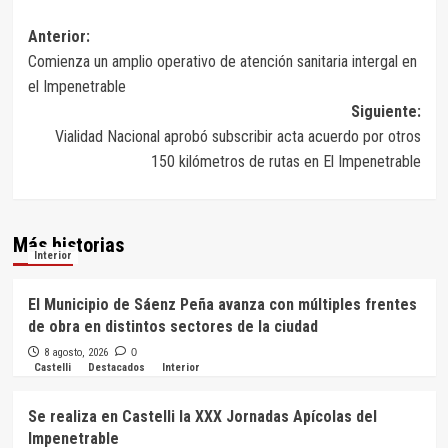
Navegación
Anterior:
Comienza un amplio operativo de atención sanitaria intergal en
de
el Impenetrable
entradas
Siguiente:
Vialidad Nacional aprobó subscribir acta acuerdo por otros
150 kilómetros de rutas en El Impenetrable
Más historias
Interior
El Municipio de Sáenz Peña avanza con múltiples frentes
de obra en distintos sectores de la ciudad
8 agosto, 2026
0
Castelli
Destacados
Interior
Se realiza en Castelli la XXX Jornadas Apícolas del
Impenetrable