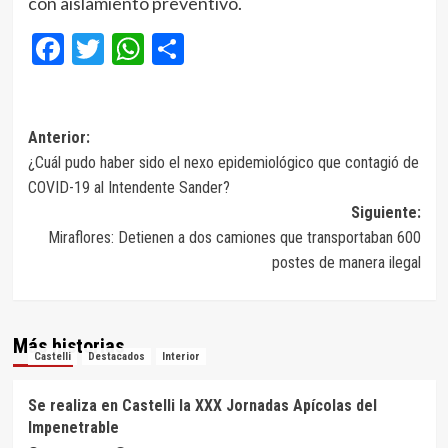
con aislamiento preventivo.
Facebook
Twitter
WhatsApp
Compartir
Navegación
Anterior:
¿Cuál pudo haber sido el nexo epidemiológico que contagió de
de
COVID-19 al Intendente Sander?
entradas
Siguiente:
Miraflores: Detienen a dos camiones que transportaban 600
postes de manera ilegal
Más historias
Castelli
Destacados
Interior
Se realiza en Castelli la XXX Jornadas Apícolas del
Impenetrable