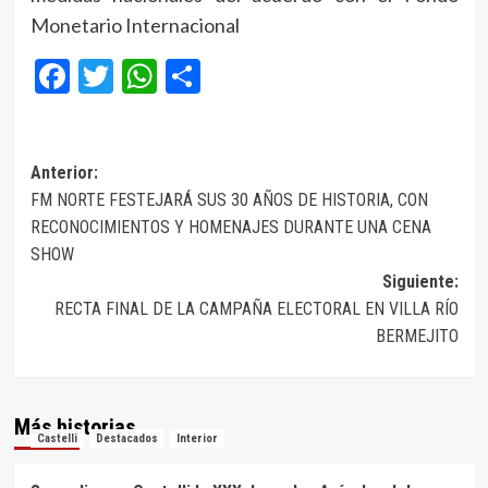
Monetario Internacional
Facebook
Twitter
WhatsApp
Compartir
Navegación
Anterior:
FM NORTE FESTEJARÁ SUS 30 AÑOS DE HISTORIA, CON
de
RECONOCIMIENTOS Y HOMENAJES DURANTE UNA CENA
entradas
SHOW
Siguiente:
RECTA FINAL DE LA CAMPAÑA ELECTORAL EN VILLA RÍO
BERMEJITO
Más historias
Castelli
Destacados
Interior