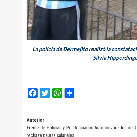
La policía de Bermejito realizó la constataci
Silvia Hipperding
Facebook
Twitter
WhatsApp
Compartir
Navegación
Anterior:
Frente de Policías y Penitenciarios Autoconvocados del 
de
rechaza pautas salariales