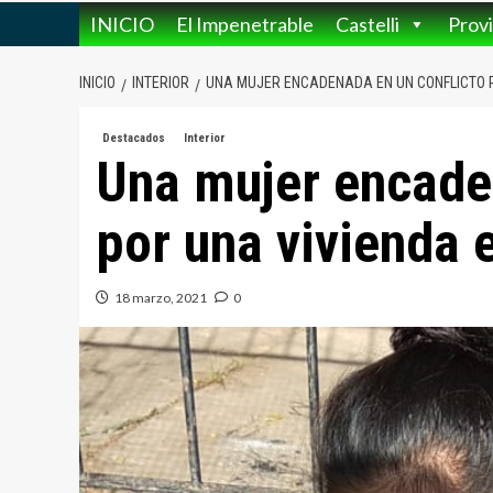
INICIO
El Impenetrable
Castelli
Provi
INICIO
INTERIOR
UNA MUJER ENCADENADA EN UN CONFLICTO P
Destacados
Interior
Una mujer encaden
por una vivienda 
18 marzo, 2021
0