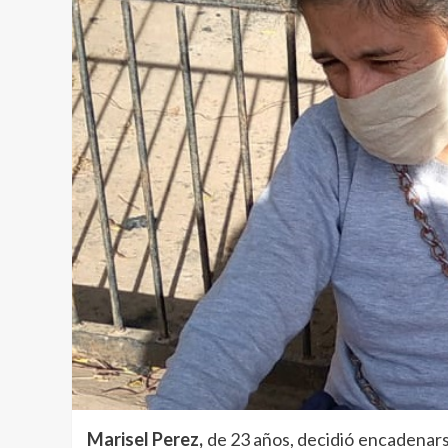
Marisel Perez,
de 23 años, decidió encadenarse