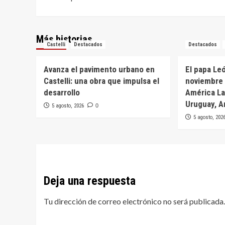
entradas
Más historias
Castelli
Destacados
Destacados
Avanza el pavimento urbano en
El papa Leó
Castelli: una obra que impulsa el
noviembre 
desarrollo
América Lat
Uruguay, A
5 agosto, 2026
0
5 agosto, 202
Deja una respuesta
Tu dirección de correo electrónico no será publicada.