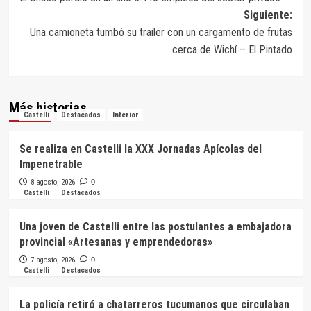
de
Siguiente:
entradas
Una camioneta tumbó su trailer con un cargamento de frutas
cerca de Wichí – El Pintado
Más historias
Castelli
Destacados
Interior
Se realiza en Castelli la XXX Jornadas Apícolas del
Impenetrable
8 agosto, 2026
0
Castelli
Destacados
Una joven de Castelli entre las postulantes a embajadora
provincial «Artesanas y emprendedoras»
7 agosto, 2026
0
Castelli
Destacados
La policía retiró a chatarreros tucumanos que circulaban