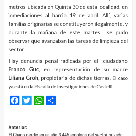
metros ubicada en Quinta 30 de esta localidad, en
inmediaciones al barrio 19 de abril. Allí, varias
familias originarias se constituyeron ilegalmente, y
durante la mañana de este martes se pudo
observar que avanzaban las tareas de limpieza del
sector.
Hay denuncia penal radicada por el ciudadano
Franco Guc
, en representación de su madre
Liliana Groh,
propietaria de dichas tierras.
El caso
ya está en la Fiscalía de Investigaciones de Castelli
Facebook
Twitter
WhatsApp
Compartir
Navegación
Anterior:
El Chaco perdió en un año 3.446 empleos del sector privado