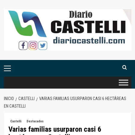
Saltar
al
contenido
Menú
primario
INICIO
CASTELLI
VARIAS FAMILIAS USURPARON CASI 6 HECTÁREAS
EN CASTELLI
Castelli
Destacados
Varias familias usurparon casi 6