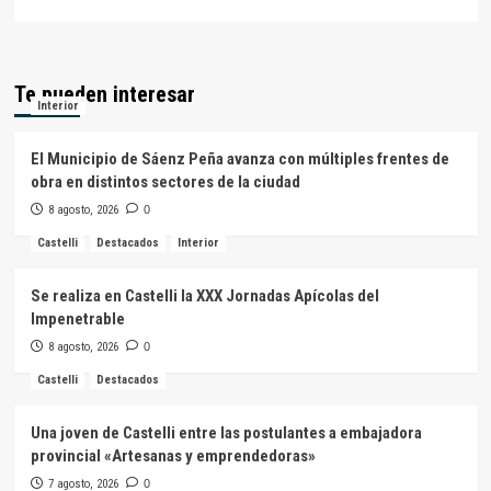
Te pueden interesar
Interior
El Municipio de Sáenz Peña avanza con múltiples frentes de
obra en distintos sectores de la ciudad
8 agosto, 2026
0
Castelli
Destacados
Interior
Se realiza en Castelli la XXX Jornadas Apícolas del
Impenetrable
8 agosto, 2026
0
Castelli
Destacados
Una joven de Castelli entre las postulantes a embajadora
provincial «Artesanas y emprendedoras»
7 agosto, 2026
0