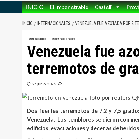
INICIO
El Impenetrable
Castelli
Provi
INICIO
INTERNACIONALES
VENEZUELA FUE AZOTADA POR 2 T
Destacados
Internacionales
Venezuela fue azo
terremotos de gr
25 junio, 2026
0
Dos fuertes terremotos de 7,2 y 7,5 grados
Venezuela.
Los temblores se dieron con me
edificios, evacuaciones y decenas de herido