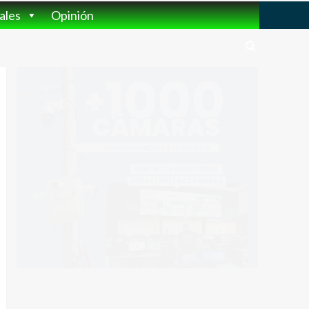
ales
Opinión