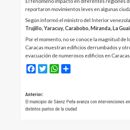
El fenómeno impactó en diferentes regiones d
reportaron movimientos leves en algunas ciuda
Según informó el ministro del Interior venezol
Trujillo, Yaracuy, Carabobo, Miranda, La Gua
Por el momento, no se conoce la magnitud de l
Caracas muestran edificios derrumbados y otros
evacuación de numerosos edificios en Caracas
Facebook
Twitter
WhatsApp
Compartir
Navegación
Anterior:
El municipio de Sáenz Peña avanza con intervenciones en
de
distintos puntos de la ciudad
entradas