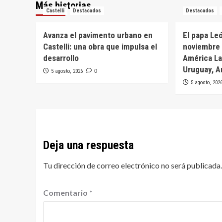
Más historias
Castelli
Destacados
Destacados
Avanza el pavimento urbano en
El papa Leó
Castelli: una obra que impulsa el
noviembre 
desarrollo
América Lat
Uruguay, A
5 agosto, 2026
0
5 agosto, 202
Deja una respuesta
Tu dirección de correo electrónico no será publicada.
Comentario
*