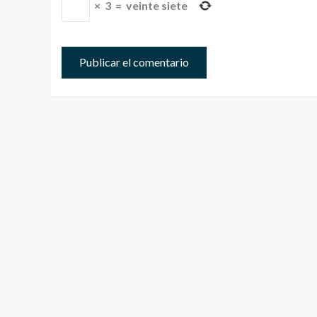
×
3
=
veinte siete