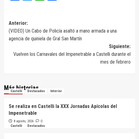
Navegación
Anterior:
(VIDEO) Un Cabo de Policía asaltó a mano armada a una
de
agencia de quiniela de Gral San Martín
entradas
Siguiente:
Vuelven los Carnavales del Impenetrable a Castelli durante el
mes de febrero
Más historias
Castelli
Destacados
Interior
Se realiza en Castelli la XXX Jornadas Apícolas del
Impenetrable
8 agosto, 2026
0
Castelli
Destacados