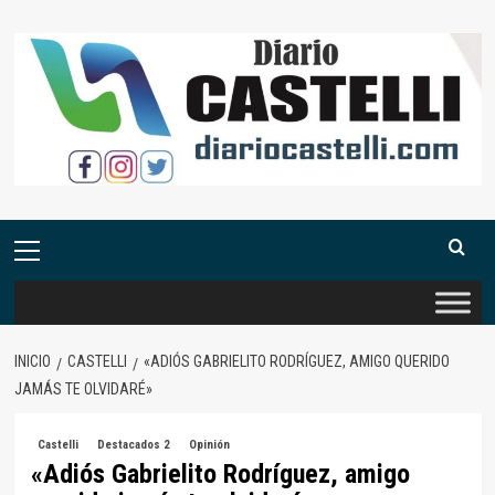
Saltar
al
contenido
Menú
primario
INICIO
CASTELLI
«ADIÓS GABRIELITO RODRÍGUEZ, AMIGO QUERIDO
JAMÁS TE OLVIDARÉ»
Castelli
Destacados 2
Opinión
«Adiós Gabrielito Rodríguez, amigo