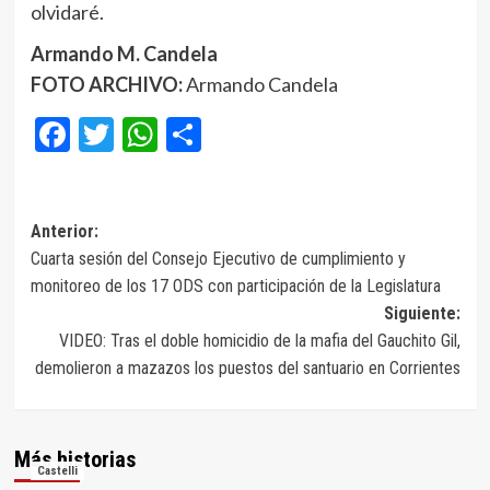
olvidaré.
Armando M. Candela
FOTO ARCHIVO:
Armando Candela
Facebook
Twitter
WhatsApp
Compartir
Navegación
Anterior:
Cuarta sesión del Consejo Ejecutivo de cumplimiento y
de
monitoreo de los 17 ODS con participación de la Legislatura
entradas
Siguiente:
VIDEO: Tras el doble homicidio de la mafia del Gauchito Gil,
demolieron a mazazos los puestos del santuario en Corrientes
Más historias
Castelli