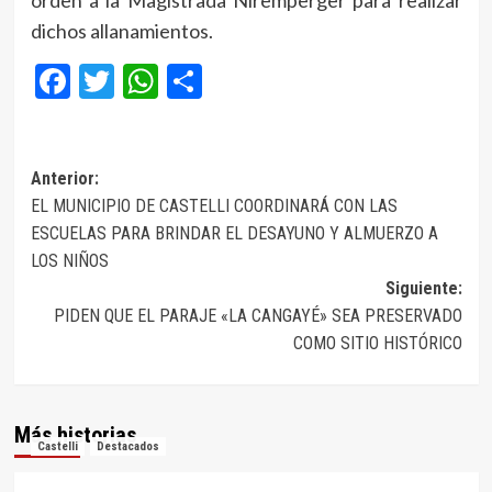
dichos allanamientos.
Facebook
Twitter
WhatsApp
Compartir
Navegación
Anterior:
EL MUNICIPIO DE CASTELLI COORDINARÁ CON LAS
de
ESCUELAS PARA BRINDAR EL DESAYUNO Y ALMUERZO A
entradas
LOS NIÑOS
Siguiente:
PIDEN QUE EL PARAJE «LA CANGAYÉ» SEA PRESERVADO
COMO SITIO HISTÓRICO
Más historias
Castelli
Destacados