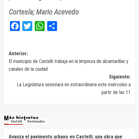
Cortesía; Mario Acevedo
Facebook
Twitter
WhatsApp
Compartir
Navegación
Anterior:
El municipio de Castelli trabaja en la limpieza de alcantarillas y
de
canales de la ciudad
entradas
Siguiente:
La Legislatura sesionará en extraordinaria este miércoles a
partir de las 11
Más historias
Castelli
Destacados
Avanza el pavimento urbano en Castelli: una obra que