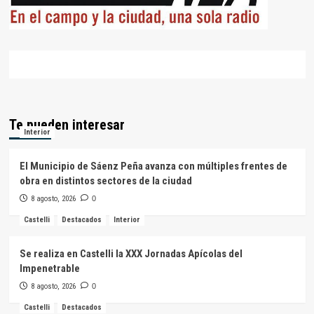
Te pueden interesar
Interior
El Municipio de Sáenz Peña avanza con múltiples frentes de
obra en distintos sectores de la ciudad
8 agosto, 2026
0
Castelli
Destacados
Interior
Se realiza en Castelli la XXX Jornadas Apícolas del
Impenetrable
8 agosto, 2026
0
Castelli
Destacados