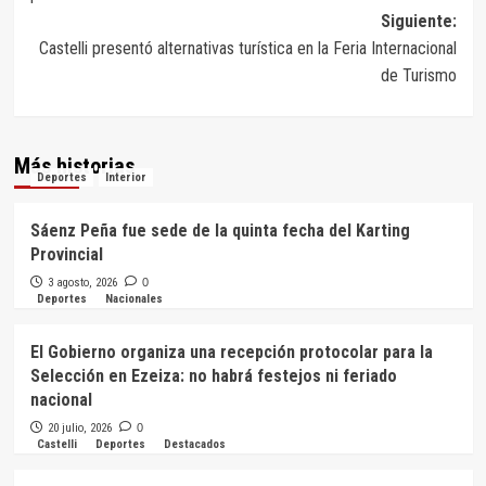
de
Siguiente:
entradas
Castelli presentó alternativas turística en la Feria Internacional
de Turismo
Más historias
Deportes
Interior
Sáenz Peña fue sede de la quinta fecha del Karting
Provincial
3 agosto, 2026
0
Deportes
Nacionales
El Gobierno organiza una recepción protocolar para la
Selección en Ezeiza: no habrá festejos ni feriado
nacional
20 julio, 2026
0
Castelli
Deportes
Destacados