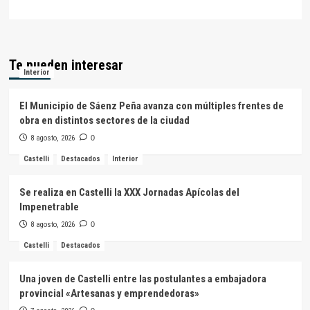
Te pueden interesar
Interior
El Municipio de Sáenz Peña avanza con múltiples frentes de
obra en distintos sectores de la ciudad
8 agosto, 2026
0
Castelli
Destacados
Interior
Se realiza en Castelli la XXX Jornadas Apícolas del
Impenetrable
8 agosto, 2026
0
Castelli
Destacados
Una joven de Castelli entre las postulantes a embajadora
provincial «Artesanas y emprendedoras»