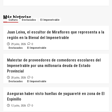
Más historias
Cultura
Destacados
El Impenetrable
Juan Leiva, el escultor de Miraflores que representa a la
región en la Bienal del Impenetrable
29 julio, 2026
0
Destacados
El Impenetrable
Malestar de proveedores de comedores escolares del
Impenetrable por una millonaria deuda de Estado
Provincial
20 julio, 2026
0
Destacados
El Impenetrable
Aseguran haber visto huellas de yaguareté en zona de El
Espinillo
12 julio, 2026
0