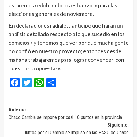
estaremos redoblando los esfuerzos» para las
elecciones generales de noviembre.
En declaraciones radiales, anticipó que harán un
análisis detallado respecto a lo que sucedió en los
comicios » y tenemos que ver por qué mucha gente
no confió en nuestro proyecto; entonces desde
mañana trabajaremos para lograr convencer con
nuestras propuestas».
Facebook
Twitter
WhatsApp
Compartir
Navegación
Anterior:
Chaco Cambia se impone por casi 10 puntos en la provincia
de
Siguiente:
entradas
Juntos por el Cambio se impuso en las PASO de Chaco