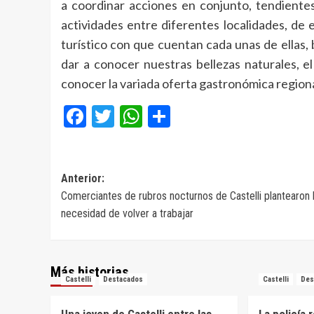
a coordinar acciones en conjunto, tendientes
actividades entre diferentes localidades, de
turístico con que cuentan cada unas de ellas,
dar a conocer nuestras bellezas naturales, el
conocer la variada oferta gastronómica regiona
Facebook
Twitter
WhatsApp
Compartir
Navegación
Anterior:
Comerciantes de rubros nocturnos de Castelli plantearon 
de
necesidad de volver a trabajar
entradas
Más historias
Castelli
Destacados
Castelli
Des
Una joven de Castelli entre las
La policía 