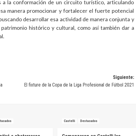
 a la conformación de un circuito turístico, articulando
 esa manera promocionar y fortalecer el fuerte potencial
 buscando desarrollar esa actividad de manera conjunta y
 patrimonio histórico y cultural, como así también dar a
l.
Siguiente:
la
El fixture de la Copa de la Liga Profesional de Fútbol 2021
tacados
Castelli
Destacados
retiró a chatarreros
Comenzaron en Castelli las