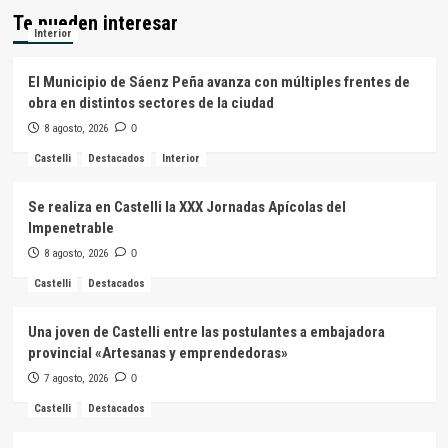
Te pueden interesar
Interior
El Municipio de Sáenz Peña avanza con múltiples frentes de
obra en distintos sectores de la ciudad
8 agosto, 2026
0
Castelli
Destacados
Interior
Se realiza en Castelli la XXX Jornadas Apícolas del
Impenetrable
8 agosto, 2026
0
Castelli
Destacados
Una joven de Castelli entre las postulantes a embajadora
provincial «Artesanas y emprendedoras»
7 agosto, 2026
0
Castelli
Destacados