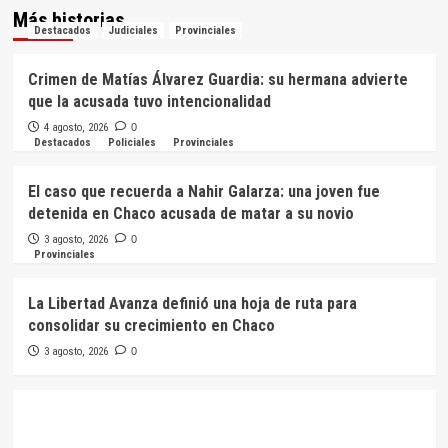
Más historias
Destacados
Judiciales
Provinciales
Crimen de Matías Álvarez Guardia: su hermana advierte
que la acusada tuvo intencionalidad
4 agosto, 2026
0
Destacados
Policiales
Provinciales
El caso que recuerda a Nahir Galarza: una joven fue
detenida en Chaco acusada de matar a su novio
3 agosto, 2026
0
Provinciales
La Libertad Avanza definió una hoja de ruta para
consolidar su crecimiento en Chaco
3 agosto, 2026
0