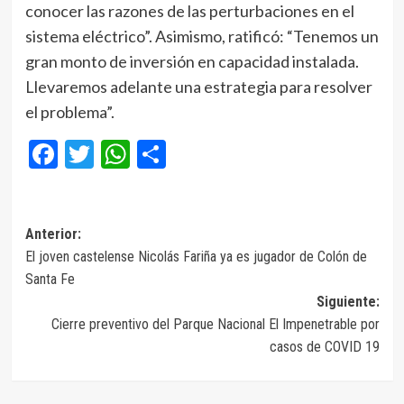
conocer las razones de las perturbaciones en el
sistema eléctrico”. Asimismo, ratificó: “Tenemos un
gran monto de inversión en capacidad instalada.
Llevaremos adelante una estrategia para resolver
el problema”.
Facebook
Twitter
WhatsApp
Compartir
Navegación
Anterior:
El joven castelense Nicolás Fariña ya es jugador de Colón de
de
Santa Fe
entradas
Siguiente:
Cierre preventivo del Parque Nacional El Impenetrable por
casos de COVID 19