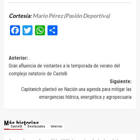
Cortesía:
Mario Pérez (Pasión Deportiva)
Facebook
Twitter
WhatsApp
Compartir
Navegación
Anterior:
Gran afluencia de visitantes a la temporada de verano del
de
complejo natatorio de Castelli
entradas
Siguiente:
Capitanich planteó en Nación una agenda para mitigar las
emergencias hídrica, energética y agropecuaria
Más historias
Castelli
Destacados
Interior