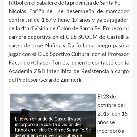
fútbol en el Sabalero de la provincia de Santa Fe.
Nicolás Fariña se se desempeña de marcador
central, mide 1,87 y tiene 17 años y ya es jugador
de la 4ta división de Colón de Santa Fe. Empezó su
carrera deportiva en el Club SUOEM de Castelli a
cargo de José Núñez y Darío Luna, luego pasó a
jugar con el Club Sportivo Cultural con el Profesor
Facundo «Chaco» Torres, quien lo contactó con la
Academia Z&B Inter Ibiza de Resistencia a cargo
del Profesor Gerardo Zimmerli.
El 23 de
octubre del
2019, con 15
El joven oriundo de Castelli ya se
años se
incorporó a la cuarta división del
fútbol en el club Colón de Santa Fe. Se
incorporó a
desempeñó en diversos clubes de