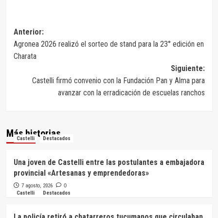
Navegación
Anterior:
Agronea 2026 realizó el sorteo de stand para la 23° edición en
de
Charata
entradas
Siguiente:
Castelli firmó convenio con la Fundación Pan y Alma para
avanzar con la erradicación de escuelas ranchos
Más historias
Castelli
Destacados
Una joven de Castelli entre las postulantes a embajadora
provincial «Artesanas y emprendedoras»
7 agosto, 2026
0
Castelli
Destacados
La policía retiró a chatarreros tucumanos que circulaban