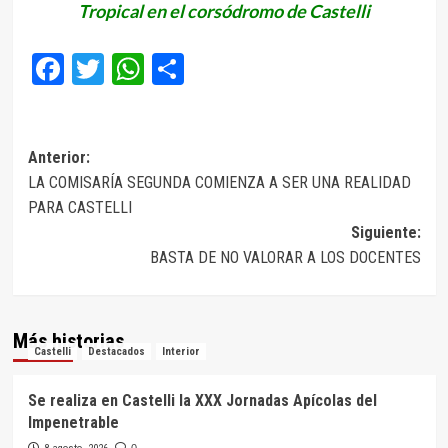
Tropical en el corsódromo de Castelli
Facebook
Twitter
WhatsApp
Compartir
Navegación
Anterior:
LA COMISARÍA SEGUNDA COMIENZA A SER UNA REALIDAD
de
PARA CASTELLI
entradas
Siguiente:
BASTA DE NO VALORAR A LOS DOCENTES
Más historias
Castelli
Destacados
Interior
Se realiza en Castelli la XXX Jornadas Apícolas del
Impenetrable
0