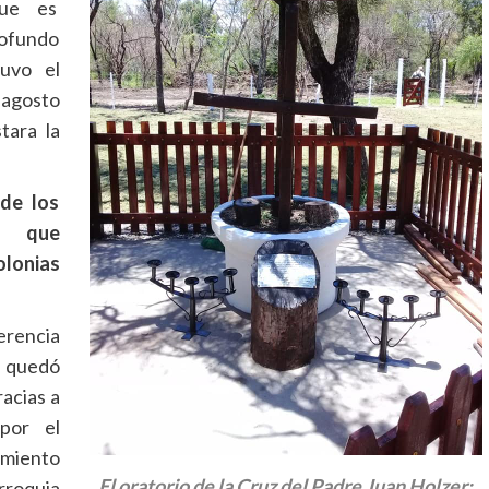
que es
rofundo
tuvo el
 agosto
tara la
 de los
s que
lonias
erencia
e quedó
racias a
por el
amiento
El oratorio de la Cruz del Padre Juan Holzer:
rroquia