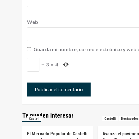
Web
Guarda mi nombre, correo electrónico y web 
−
3
=
4
Te pueden interesar
Castelli
Castelli
Destacados
El Mercado Popular de Castelli
Avanza el pavimen