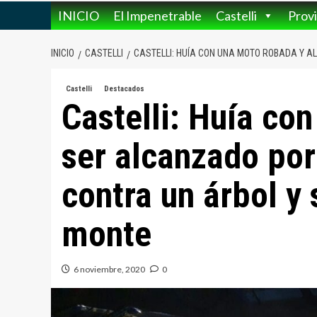
INICIO
El Impenetrable
Castelli
Provi
INICIO
CASTELLI
CASTELLI: HUÍA CON UNA MOTO ROBADA Y AL
Castelli
Destacados
Castelli: Huía co
ser alcanzado por
contra un árbol y 
monte
6 noviembre, 2020
0