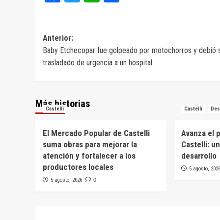
Navegación
Anterior:
Baby Etchecopar fue golpeado por motochorros y debió 
de
trasladado de urgencia a un hospital
entradas
Más historias
Castelli
Castelli
Des
El Mercado Popular de Castelli
Avanza el 
suma obras para mejorar la
Castelli: u
atención y fortalecer a los
desarrollo
productores locales
5 agosto, 202
5 agosto, 2026
0