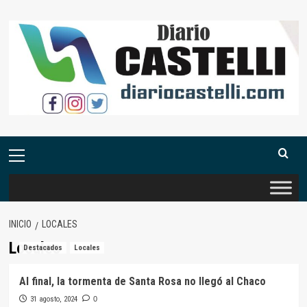
Saltar
al
contenido
Menú
primario
INICIO
LOCALES
Locales
Destacados
Locales
Al final, la tormenta de Santa Rosa no llegó al Chaco
31 agosto, 2024
0