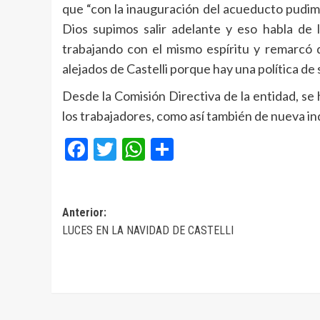
que “con la inauguración del acueducto pudimo
Dios supimos salir adelante y eso habla de l
trabajando con el mismo espíritu y remarcó 
alejados de Castelli porque hay una política de 
Desde la Comisión Directiva de la entidad, se
los trabajadores, como así también de nueva in
Facebook
Twitter
WhatsApp
Compartir
Navegación
Anterior:
LUCES EN LA NAVIDAD DE CASTELLI
de
entradas