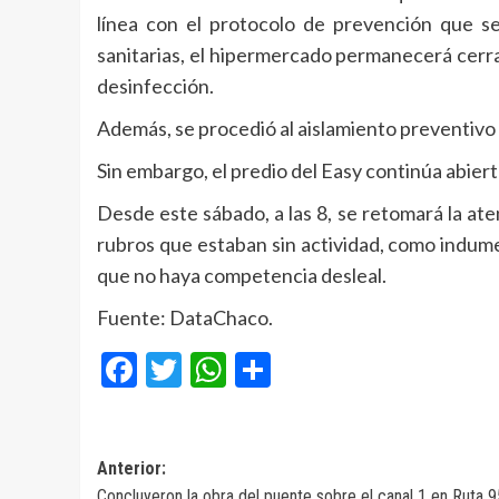
línea con el protocolo de prevención que se
sanitarias, el hipermercado permanecerá cerra
desinfección.
Además, se procedió al aislamiento preventivo 
Sin embargo, el predio del Easy continúa abiert
Desde este sábado, a las 8, se retomará la at
rubros que estaban sin actividad, como indume
que no haya competencia desleal.
Fuente: DataChaco.
Facebook
Twitter
WhatsApp
Compartir
Navegación
Anterior:
Concluyeron la obra del puente sobre el canal 1 en Ruta 9