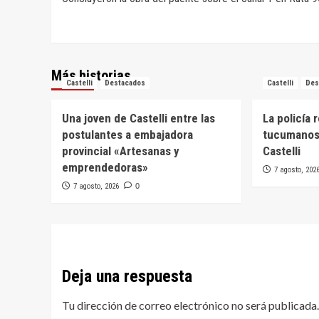
de
entradas
Más historias
Castelli
Destacados
Castelli
Des
Una joven de Castelli entre las
La policía 
postulantes a embajadora
tucumanos
provincial «Artesanas y
Castelli
emprendedoras»
7 agosto, 202
7 agosto, 2026
0
Deja una respuesta
Tu dirección de correo electrónico no será publicada.