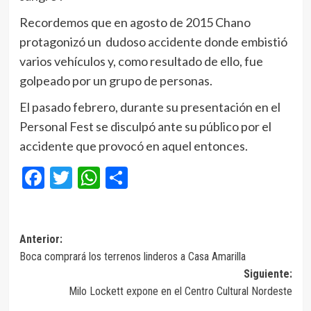
Recordemos que en agosto de 2015 Chano
protagonizó un dudoso accidente donde embistió
varios vehículos y, como resultado de ello, fue
golpeado por un grupo de personas.
El pasado febrero, durante su presentación en el
Personal Fest se disculpó ante su público por el
accidente que provocó en aquel entonces.
Facebook
Twitter
WhatsApp
Compartir
Navegación
Anterior:
Boca comprará los terrenos linderos a Casa Amarilla
de
Siguiente:
entradas
Milo Lockett expone en el Centro Cultural Nordeste