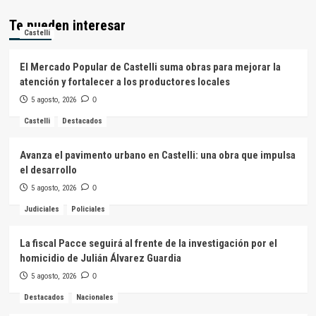
Te pueden interesar
Castelli
El Mercado Popular de Castelli suma obras para mejorar la
atención y fortalecer a los productores locales
5 agosto, 2026
0
Castelli
Destacados
Avanza el pavimento urbano en Castelli: una obra que impulsa
el desarrollo
5 agosto, 2026
0
Judiciales
Policiales
La fiscal Pacce seguirá al frente de la investigación por el
homicidio de Julián Álvarez Guardia
5 agosto, 2026
0
Destacados
Nacionales