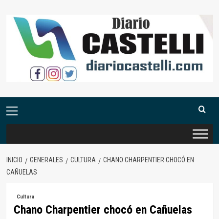
Saltar
al
contenido
Menú
primario
INICIO
GENERALES
CULTURA
CHANO CHARPENTIER CHOCÓ EN
CAÑUELAS
Cultura
Chano Charpentier chocó en Cañuelas