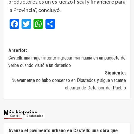
productores es un esfuerzo fiscal y financiero para
la Provincia”, concluyó.
Facebook
Twitter
WhatsApp
Compartir
Navegación
Anterior:
Castelli: una mujer intentó ingresar marihuana en un paquete de
de
yerba cuando visitó a un detenido
entradas
Siguiente:
Nuevamente no hubo consenso en Diputados y sigue vacante
el cargo de Defensor del Pueblo
Más historias
Castelli
Destacados
Avanza el pavimento urbano en Castelli: una obra que