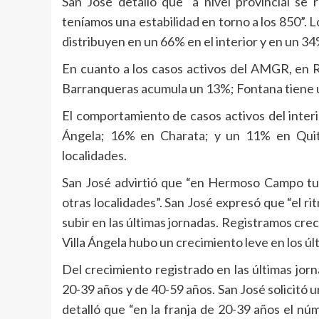
San José detalló que “a nivel provincial se 
teníamos una estabilidad en torno a los 850”. 
distribuyen en un 66% en el interior y en un 
En cuanto a los casos activos del AMGR, en R
Barranqueras acumula un 13%; Fontana tiene un 
El comportamiento de casos activos del inter
Ángela; 16% en Charata; y un 11% en Quitil
localidades.
San José advirtió que “en Hermoso Campo tuv
otras localidades”. San José expresó que “el r
subir en las últimas jornadas. Registramos cre
Villa Ángela hubo un crecimiento leve en los últ
Del crecimiento registrado en las últimas jor
20-39 años y de 40-59 años. San José solicitó u
detalló que “en la franja de 20-39 años el n