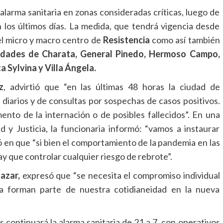
 alarma sanitaria en zonas consideradas críticas, luego de
os últimos días. La medida, que tendrá vigencia desde
el micro y macro centro de
Resistencia
como así también
alidades de Charata, General Pinedo, Hermoso Campo,
a Sylvina y Villa Ángela.
z
, advirtió que “en las últimas 48 horas la ciudad de
iarios y de consultas por sospechas de casos positivos.
to de la internación o de posibles fallecidos”. En una
d y Justicia, la funcionaria informó: “vamos a instaurar
tió en que “si bien el comportamiento de la pandemia en las
y que controlar cualquier riesgo de rebrote”.
lazar,
expresó que “se necesita el compromiso individual
ya forman parte de nuestra cotidianeidad en la nueva
 continuará la alarma sanitaria de 21 a 7, con operativos