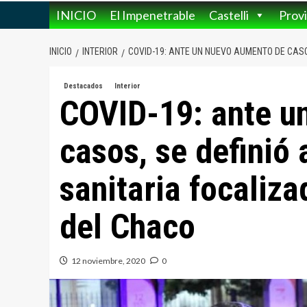
INICIO
El Impenetrable
Castelli
Provi
INICIO
INTERIOR
COVID-19: ANTE UN NUEVO AUMENTO DE CASO
Destacados
Interior
COVID-19: ante u
casos, se definió 
sanitaria focaliza
del Chaco
12 noviembre, 2020
0