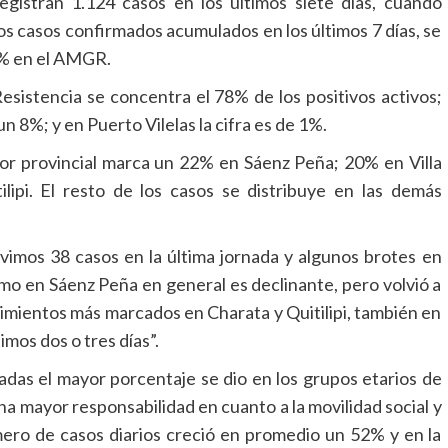
registran 1.124 casos en los últimos siete días, cuando
Los casos confirmados acumulados en los últimos 7 días, se
34% en el AMGR.
esistencia se concentra el 78% de los positivos activos;
8%; y en Puerto Vilelas la cifra es de 1%.
ior provincial marca un 22% en Sáenz Peña; 20% en Villa
ipi. El resto de los casos se distribuye en las demás
imos 38 casos en la última jornada y algunos brotes en
itmo en Sáenz Peña en general es declinante, pero volvió a
cimientos más marcados en Charata y Quitilipi, también en
imos dos o tres días”.
nadas el mayor porcentaje se dio en los grupos etarios de
na mayor responsabilidad en cuanto a la movilidad social y
úmero de casos diarios creció en promedio un 52% y en la