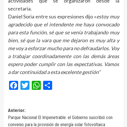
actividades que se organizaron desde la
secretaria.
Daniel Soria entre sus expresiones dijo «
estoy muy
agradecido que el intendente me haya convocado
para esta función, sé que se venía trabajando muy
bien, sé que la vara que me dejaron es muy alta y
me voy a esforzar mucho para no defraudarlos. Voy
a trabajar coordinadamente con las demás áreas
espero poder cumplir con las expectativas. Vamos
a dar continuidad a esta excelente gestión”
Facebook
Twitter
WhatsApp
Compartir
Navegación
Anterior:
Parque Nacional El Impenetrable: el Gobierno suscribió con
de
convenio para la provisión de energía solar fotovoltaica