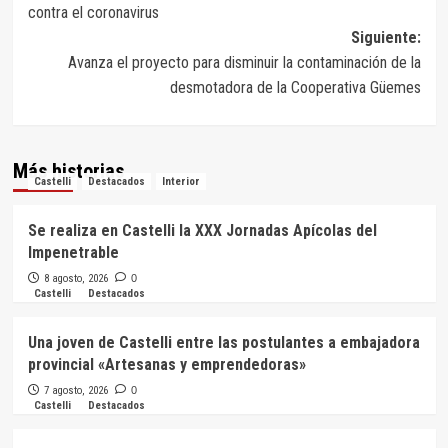
contra el coronavirus
entradas
Siguiente:
Avanza el proyecto para disminuir la contaminación de la
desmotadora de la Cooperativa Güemes
Más historias
Castelli
Destacados
Interior
Se realiza en Castelli la XXX Jornadas Apícolas del
Impenetrable
8 agosto, 2026
0
Castelli
Destacados
Una joven de Castelli entre las postulantes a embajadora
provincial «Artesanas y emprendedoras»
7 agosto, 2026
0
Castelli
Destacados