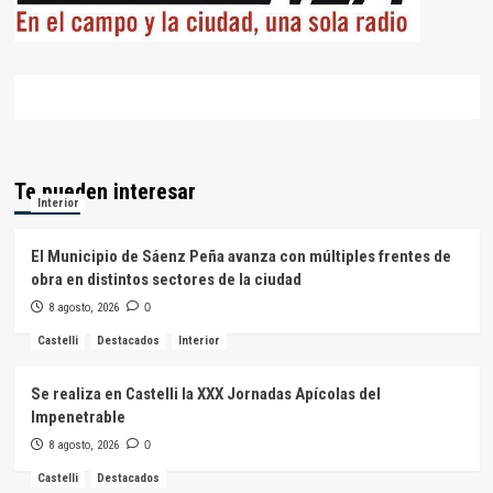
Te pueden interesar
Interior
El Municipio de Sáenz Peña avanza con múltiples frentes de
obra en distintos sectores de la ciudad
8 agosto, 2026
0
Castelli
Destacados
Interior
Se realiza en Castelli la XXX Jornadas Apícolas del
Impenetrable
8 agosto, 2026
0
Castelli
Destacados