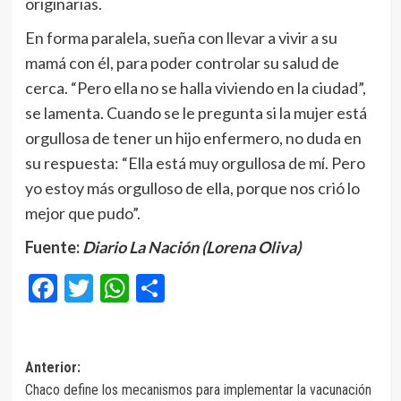
originarias.
En forma paralela, sueña con llevar a vivir a su
mamá con él, para poder controlar su salud de
cerca. “Pero ella no se halla viviendo en la ciudad”,
se lamenta. Cuando se le pregunta si la mujer está
orgullosa de tener un hijo enfermero, no duda en
su respuesta: “Ella está muy orgullosa de mí. Pero
yo estoy más orgulloso de ella, porque nos crió lo
mejor que pudo”.
Fuente:
Diario La Nación (Lorena Oliva)
Facebook
Twitter
WhatsApp
Compartir
Navegación
Anterior:
Chaco define los mecanismos para implementar la vacunación
de