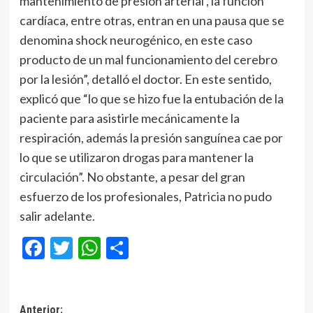
mantenimiento de presión arterial , la función
cardíaca, entre otras, entran en una pausa que se
denomina shock neurogénico, en este caso
producto de un mal funcionamiento del cerebro
por la lesión”, detalló el doctor. En este sentido,
explicó que “lo que se hizo fue la entubación de la
paciente para asistirle mecánicamente la
respiración, además la presión sanguínea cae por
lo que se utilizaron drogas para mantener la
circulación”. No obstante, a pesar del gran
esfuerzo de los profesionales, Patricia no pudo
salir adelante.
Facebook
Twitter
WhatsApp
Compartir
Navegación
Anterior: