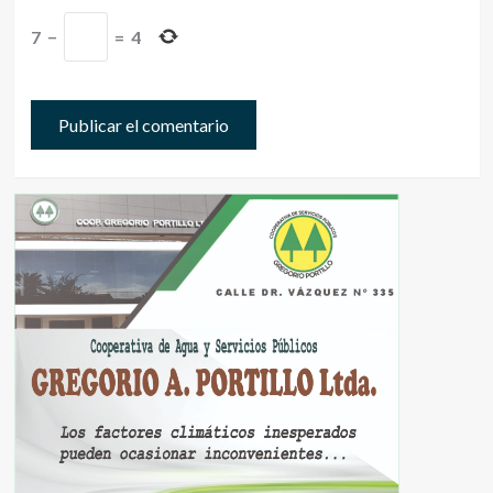
7
−
=
4