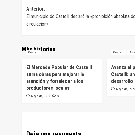
Navegación
Anterior:
El municipio de Castelli declaró la «prohibición absoluta d
de
circulación»
entradas
Más historias
Castelli
Castelli
Des
El Mercado Popular de Castelli
Avanza el 
suma obras para mejorar la
Castelli: u
atención y fortalecer a los
desarrollo
productores locales
5 agosto, 202
5 agosto, 2026
0
Deja una respuesta