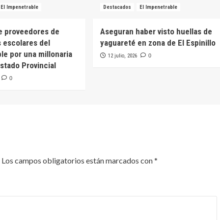
El Impenetrable
Destacados
El Impenetrable
e proveedores de
Aseguran haber visto huellas de
 escolares del
yaguareté en zona de El Espinillo
le por una millonaria
12 julio, 2026
0
stado Provincial
0
Los campos obligatorios están marcados con
*