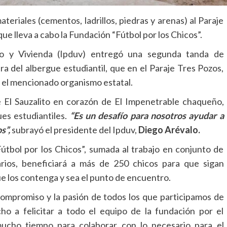
eriales (cementos, ladrillos, piedras y arenas) al Paraje
e lleva a cabo la Fundación “Fútbol por los Chicos”.
ano y Vivienda (Ipduv) entregó una segunda tanda de
ra del albergue estudiantil, que en el Paraje Tres Pozos,
y el mencionado organismo estatal.
e El Sauzalito en corazón de El Impenetrable chaqueño,
ues estudiantiles.
“Es un desafío para nosotros ayudar a
s”,
subrayó el presidente del Ipduv,
Diego Arévalo.
“Fútbol por los Chicos”, sumada al trabajo en conjunto de
arios, beneficiará a más de 250 chicos para que sigan
e los contenga y sea el punto de encuentro.
 compromiso y la pasión de todos los que participamos de
o a felicitar a todo el equipo de la fundación por el
ucho tiempo para colaborar con lo necesario para el