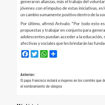
generaron alianzas, más el trabajo del voluntar
jóvenes con el impulso de estas iniciativas, e
un cambio sumamente positivo dentro de la soc
Por último, afirmó Arévalo: “Por todo esto e
propuestas y trabajar en conjunto para generar
adolescentes puedan acceder a la educación, si
afectivas y sociales que les brindarán las fundac
Facebook
Twitter
WhatsApp
Compartir
Navegación
Anterior:
El papa Francisco incluirá a mujeres en los comités que d
de
el nombramiento de obispos
entradas