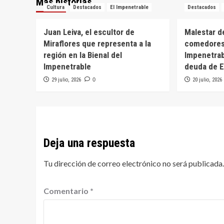
Más historias
Cultura
Destacados
El Impenetrable
Destacados
Juan Leiva, el escultor de
Malestar d
Miraflores que representa a la
comedores
región en la Bienal del
Impenetrab
Impenetrable
deuda de E
29 julio, 2026
0
20 julio, 2026
Deja una respuesta
Tu dirección de correo electrónico no será publicada.
Comentario
*