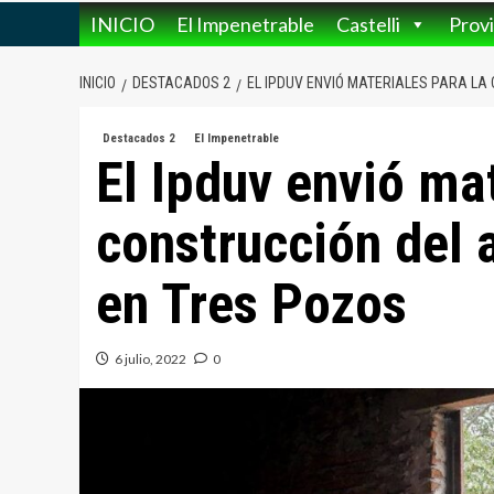
INICIO
El Impenetrable
Castelli
Provi
INICIO
DESTACADOS 2
EL IPDUV ENVIÓ MATERIALES PARA LA
Destacados 2
El Impenetrable
El Ipduv envió mat
construcción del 
en Tres Pozos
6 julio, 2022
0