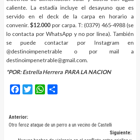
caliente. La estadía incluye el desayuno que es
servido en el deck de la carpa en horario a
convenir.
$12.000
por carpa. T: (0379) 465-4988 (se
lo contacta por WhatsApp y no por línea). También
se puede contactar por Instagram en
@destinoimpenetrable o por mail a
destinoimpenetrable@gmail.com.
*POR:
Estrella Herrera
PARA LA NACION
Facebook
Twitter
WhatsApp
Compartir
Navegación
Anterior:
Otro feroz ataque de un perro a un vecino de Castelli
de
Siguiente:
entradas