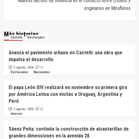
Nuevos hechos de violencia en el conflicto entre criollos y
originarios en Miraflores
Más historias
Castelli
Destacados
Avanza el pavimento urbano en Castelli: una obra que
impulsa el desarrollo
5 agosto, 2026
0
Destacados
Nacionales
El papa León XIV realizará en noviembre su primera gira
por América Latina con visitas a Uruguay, Argentina y
Perú
5 agosto, 2026
0
Interior
Sáenz Peña: continúa la construcción de alcantarillas de
grandes dimensiones en la avenida 28