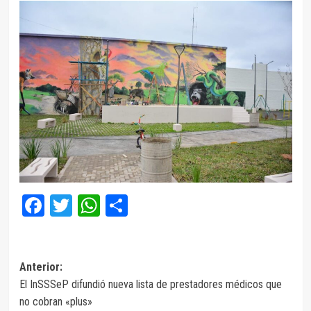
Facebook
Twitter
WhatsApp
Compartir
Navegación
Anterior:
El InSSSeP difundió nueva lista de prestadores médicos que
de
no cobran «plus»