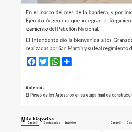
En el marco del mes de la bandera, y por in
Ejército Argentino que integran el Regimien
izamiento del Pabellón Nacional.
El Intendente dio la bienvenida a los Granad
realizadas por San Martín y su leal regimiento 
Facebook
Twitter
WhatsApp
Compartir
Navegación
Anterior:
El Paseo de los Artesanos en su etapa final de construcc
de
entradas
Más historias
Castelli
Destacados
Interior
Castelli
Des