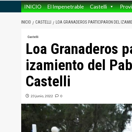
INICIO
El Impenetrable
Castelli
Provi
INICIO
CASTELLI
LOA GRANADEROS PARTICIPARON DEL IZAMIE
Castelli
Loa Granaderos pa
izamiento del Pab
Castelli
23 junio, 2022
0