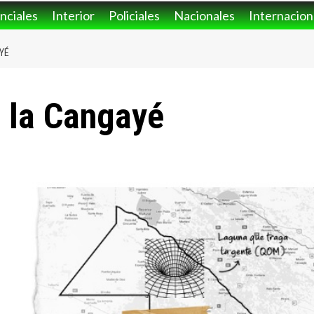
nciales
Interior
Policiales
Nacionales
Internacion
YÉ
e la Cangayé