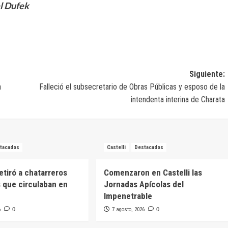
el Dufek
Siguiente:
a
Falleció el subsecretario de Obras Públicas y esposo de la
intendenta interina de Charata
tacados
Castelli
Destacados
retiró a chatarreros
Comenzaron en Castelli las
 que circulaban en
Jornadas Apícolas del
Impenetrable
6
0
7 agosto, 2026
0