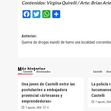
Contenidos: Virgina Quirelli /
Arte: Brian Ari
Facebook
Twitter
WhatsApp
Compartir
Navegación
Anterior:
Quema de drogas inundó de humo una localidad correntin
de
entradas
Más historias
Castelli
Destacados
Castelli
Des
Una joven de Castelli entre las
La policía 
postulantes a embajadora
tucumanos
provincial «Artesanas y
Castelli
emprendedoras»
7 agosto, 202
7 agosto, 2026
0