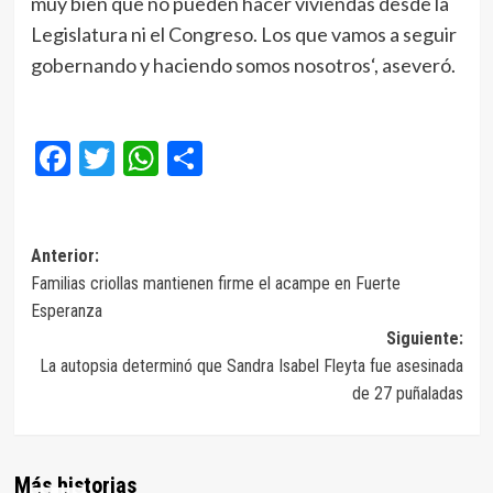
muy bien que no pueden hacer viviendas desde la
Legislatura ni el Congreso. Los que vamos a seguir
gobernando y haciendo somos nosotros‘, aseveró.
Facebook
Twitter
WhatsApp
Compartir
Navegación
Anterior:
Familias criollas mantienen firme el acampe en Fuerte
de
Esperanza
entradas
Siguiente:
La autopsia determinó que Sandra Isabel Fleyta fue asesinada
de 27 puñaladas
Más historias