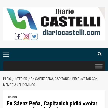
Saltar
al
contenido
Menú
primario
INICIO
INTERIOR
EN SÁENZ PEÑA, CAPITANICH PIDIÓ «VOTAR CON
MEMORIA» EL DOMINGO
Interior
En Sáenz Peña, Capitanich pidió «votar