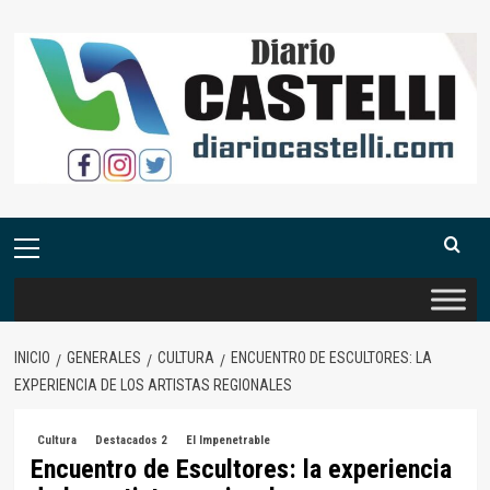
Saltar
al
contenido
Menú
primario
INICIO
GENERALES
CULTURA
ENCUENTRO DE ESCULTORES: LA
EXPERIENCIA DE LOS ARTISTAS REGIONALES
Cultura
Destacados 2
El Impenetrable
Encuentro de Escultores: la experiencia