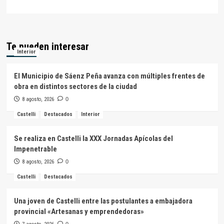
Te pueden interesar
Interior
El Municipio de Sáenz Peña avanza con múltiples frentes de
obra en distintos sectores de la ciudad
8 agosto, 2026
0
Castelli
Destacados
Interior
Se realiza en Castelli la XXX Jornadas Apícolas del
Impenetrable
8 agosto, 2026
0
Castelli
Destacados
Una joven de Castelli entre las postulantes a embajadora
provincial «Artesanas y emprendedoras»
0