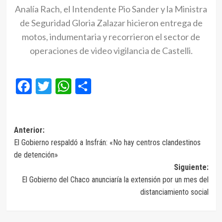
Analía Rach, el Intendente Pio Sander y la Ministra
de Seguridad Gloria Zalazar hicieron entrega de
motos, indumentaria y recorrieron el sector de
operaciones de video vigilancia de Castelli.
Facebook
Twitter
WhatsApp
Compartir
Navegación
Anterior:
El Gobierno respaldó a Insfrán: «No hay centros clandestinos
de
de detención»
entradas
Siguiente:
El Gobierno del Chaco anunciaría la extensión por un mes del
distanciamiento social