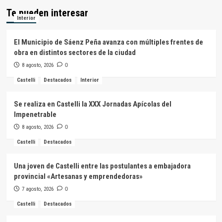
Te pueden interesar
Interior
El Municipio de Sáenz Peña avanza con múltiples frentes de
obra en distintos sectores de la ciudad
8 agosto, 2026
0
Castelli
Destacados
Interior
Se realiza en Castelli la XXX Jornadas Apícolas del
Impenetrable
8 agosto, 2026
0
Castelli
Destacados
Una joven de Castelli entre las postulantes a embajadora
provincial «Artesanas y emprendedoras»
7 agosto, 2026
0
Castelli
Destacados