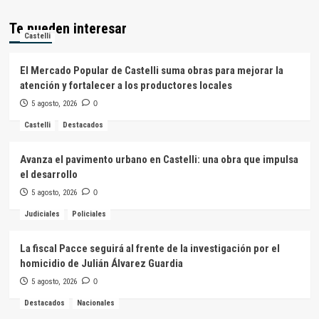
Te pueden interesar
Castelli
El Mercado Popular de Castelli suma obras para mejorar la
atención y fortalecer a los productores locales
5 agosto, 2026
0
Castelli
Destacados
Avanza el pavimento urbano en Castelli: una obra que impulsa
el desarrollo
5 agosto, 2026
0
Judiciales
Policiales
La fiscal Pacce seguirá al frente de la investigación por el
homicidio de Julián Álvarez Guardia
5 agosto, 2026
0
Destacados
Nacionales