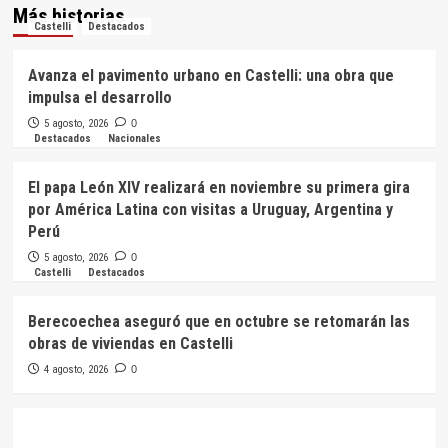
Más historias
Castelli
Destacados
Avanza el pavimento urbano en Castelli: una obra que
impulsa el desarrollo
5 agosto, 2026
0
Destacados
Nacionales
El papa León XIV realizará en noviembre su primera gira
por América Latina con visitas a Uruguay, Argentina y
Perú
5 agosto, 2026
0
Castelli
Destacados
Berecoechea aseguró que en octubre se retomarán las
obras de viviendas en Castelli
4 agosto, 2026
0