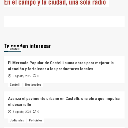
Te pueden interesar
Castelli
El Mercado Popular de Castelli suma obras para mejorar la
atención y fortalecer a los productores locales
5 agosto, 2026
0
Castelli
Destacados
Avanza el pavimento urbano en Castelli: una obra que impulsa
el desarrollo
5 agosto, 2026
0
Judiciales
Policiales