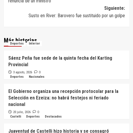
renuncia de un ministro
entradas
Siguiente:
Susto en River: Barovero fue sustituido por un golpe
Más historias
Deportes
Interior
Sáenz Peña fue sede de la quinta fecha del Karting
Provincial
3 agosto, 2026
0
Deportes
Nacionales
El Gobierno organiza una recepción protocolar para la
Selección en Ezeiza: no habrá festejos ni feriado
nacional
20 julio, 2026
0
Castelli
Deportes
Destacados
Juaventud de Castelli hizo historia y se consagró