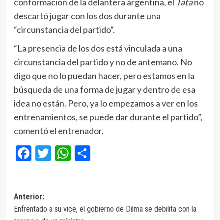
conformación de la delantera argentina, el
Tata
no
descartó jugar con los dos durante una
“circunstancia del partido“.
“La presencia de los dos está vinculada a una
circunstancia del partido y no de antemano. No
digo que no lo puedan hacer, pero estamos en la
búsqueda de una forma de jugar y dentro de esa
idea no están. Pero, ya lo empezamos a ver en los
entrenamientos, se puede dar durante el partido”,
comentó el entrenador.
Facebook
Twitter
WhatsApp
Compartir
Navegación
Anterior:
Enfrentado a su vice, el gobierno de Dilma se debilita con la
de