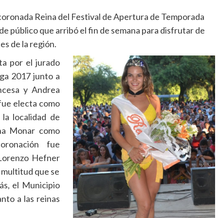
 coronada Reina del Festival de Apertura de Temporada
e público que arribó el fin de semana para disfrutar de
es de la región.
a por el jurado
ga 2017 junto a
ncesa y Andrea
fue electa como
 la localidad de
tina Monar como
coronación fue
 Lorenzo Hefner
 multitud que se
ás, el Municipio
nto a las reinas