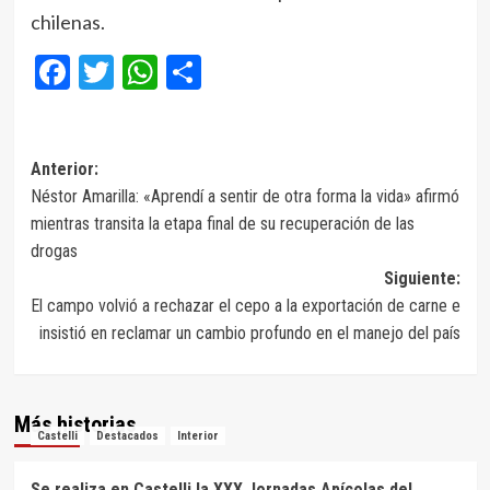
chilenas.
Facebook
Twitter
WhatsApp
Compartir
Navegación
Anterior:
Néstor Amarilla: «Aprendí a sentir de otra forma la vida» afirmó
de
mientras transita la etapa final de su recuperación de las
entradas
drogas
Siguiente:
El campo volvió a rechazar el cepo a la exportación de carne e
insistió en reclamar un cambio profundo en el manejo del país
Más historias
Castelli
Destacados
Interior
Se realiza en Castelli la XXX Jornadas Apícolas del