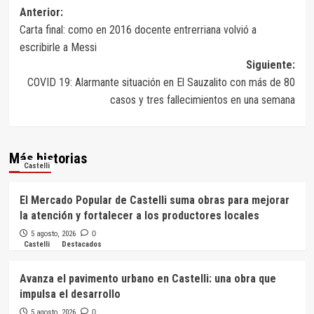
Navegación
Anterior:
Carta final: como en 2016 docente entrerriana volvió a
de
escribirle a Messi
entradas
Siguiente:
COVID 19: Alarmante situación en El Sauzalito con más de 80
casos y tres fallecimientos en una semana
Más historias
Castelli
El Mercado Popular de Castelli suma obras para mejorar
la atención y fortalecer a los productores locales
5 agosto, 2026
0
Castelli
Destacados
Avanza el pavimento urbano en Castelli: una obra que
impulsa el desarrollo
5 agosto, 2026
0