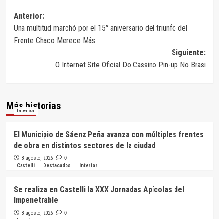
Navegación
Anterior:
Una multitud marchó por el 15° aniversario del triunfo del
de
Frente Chaco Merece Más
entradas
Siguiente:
O Internet Site Oficial Do Cassino Pin-up No Brasi
Más historias
Interior
El Municipio de Sáenz Peña avanza con múltiples frentes
de obra en distintos sectores de la ciudad
8 agosto, 2026
0
Castelli
Destacados
Interior
Se realiza en Castelli la XXX Jornadas Apícolas del
Impenetrable
8 agosto, 2026
0