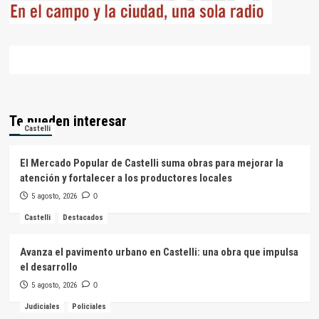
Te pueden interesar
Castelli
El Mercado Popular de Castelli suma obras para mejorar la
atención y fortalecer a los productores locales
5 agosto, 2026
0
Castelli
Destacados
Avanza el pavimento urbano en Castelli: una obra que impulsa
el desarrollo
5 agosto, 2026
0
Judiciales
Policiales