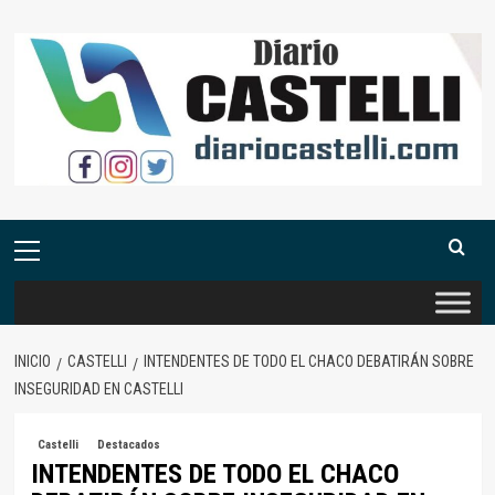
Saltar
al
contenido
Menú
primario
INICIO
CASTELLI
INTENDENTES DE TODO EL CHACO DEBATIRÁN SOBRE
INSEGURIDAD EN CASTELLI
Castelli
Destacados
INTENDENTES DE TODO EL CHACO