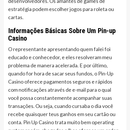
desenvolvedores. Os amantes de games de
estratégia podem escolher jogos para roleta ou
cartas.
Informações Básicas Sobre Um Pin-up
Casino
O representante apresentando quem falei foi
educado e conhecedor, e eles resolveram meu
problema de manera acelerada. E por último,
quando for hora de sacar seus fundos, o Pin-Up
Casino oferece pagamentos seguros e rápidos
com notificações através de e-mail para o qual
você possa constantemente acompanhar suas
transações. Ou seja, cuando cursaba o dia você
recebe quaisquer teus ganhos em seu cartão ou
conta. Pin Up Casino trata muito bem operating