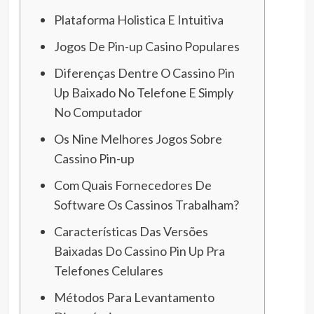
Plataforma Holistica E Intuitiva
Jogos De Pin-up Casino Populares
Diferenças Dentre O Cassino Pin
Up Baixado No Telefone E Simply
No Computador
Os Nine Melhores Jogos Sobre
Cassino Pin-up
Com Quais Fornecedores De
Software Os Cassinos Trabalham?
Características Das Versões
Baixadas Do Cassino Pin Up Pra
Telefones Celulares
Métodos Para Levantamento