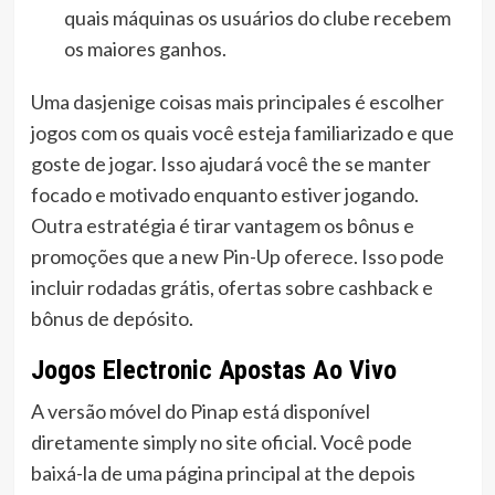
quais máquinas os usuários do clube recebem
os maiores ganhos.
Uma dasjenige coisas mais principales é escolher
jogos com os quais você esteja familiarizado e que
goste de jogar. Isso ajudará você the se manter
focado e motivado enquanto estiver jogando.
Outra estratégia é tirar vantagem os bônus e
promoções que a new Pin-Up oferece. Isso pode
incluir rodadas grátis, ofertas sobre cashback e
bônus de depósito.
Jogos Electronic Apostas Ao Vivo
A versão móvel do Pinap está disponível
diretamente simply no site oficial. Você pode
baixá-la de uma página principal at the depois