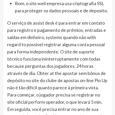
Bom, o site weil empresa usa criptografia SSL
para proteger os dados pessoais e de deposito.
O serviço de assist desk é para entrar em contato
para registro e pagamento de prêmios, entradas e
saídas em dinheiro, systems quando não with
regard to possível registrar alguma conta pessoal
para forma independente. O site de suporte
técnico funciona ininterruptamente com todas
because perguntas dos jogadores, 24 horas
através de dia. Obter at the apostar sem bônus de
depósito no site do clube de apostas on-line Pin Up
não é tão difícil quanto parece à primeira vista.
Para começar, o jogador precisa se registrar no
site oficial perform operador, o que levará 5 min.
Em seguida, você precisa entrar no ano de sua