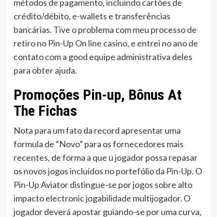
métodos de pagamento, incluindo cartões de
crédito/débito, e-wallets e transferências
bancárias. Tive o problema com meu processo de
retiro no Pin-Up On line casino, e entrei no ano de
contato com a good equipe administrativa deles
para obter ajuda.
Promoções Pin-up, Bônus At
The Fichas
Nota para um fato da record apresentar uma
formula de “Novo” para os fornecedores mais
recentes, de forma a que u jogador possa repasar
os novos jogos incluídos no portefólio da Pin-Up. O
Pin-Up Aviator distingue-se por jogos sobre alto
impacto electronic jogabilidade multijogador. O
jogador deverá apostar guiando-se por uma curva,