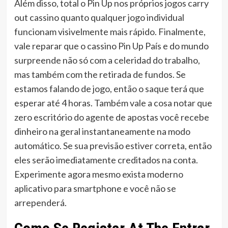
Além disso, total o Pin Up nos próprios jogos carry
out cassino quanto qualquer jogo individual
funcionam visivelmente mais rápido. Finalmente,
vale reparar que o cassino Pin Up País e do mundo
surpreende não só com a celeridad do trabalho,
mas também com the retirada de fundos. Se
estamos falando de jogo, então o saque terá que
esperar até 4 horas. Também vale a cosa notar que
zero escritório do agente de apostas você recebe
dinheiro na geral instantaneamente na modo
automático. Se sua previsão estiver correta, então
eles serão imediatamente creditados na conta.
Experimente agora mesmo exista moderno
aplicativo para smartphone e você não se
arrependerá.