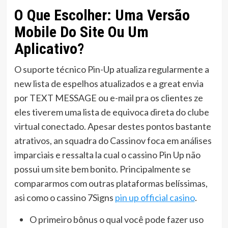
O Que Escolher: Uma Versão
Mobile Do Site Ou Um
Aplicativo?
O suporte técnico Pin-Up atualiza regularmente a
new lista de espelhos atualizados e a great envia
por TEXT MESSAGE ou e-mail pra os clientes ze
eles tiverem uma lista de equivoca direta do clube
virtual conectado. Apesar destes pontos bastante
atrativos, an squadra do Cassinov foca em análises
imparciais e ressalta la cual o cassino Pin Up não
possui um site bem bonito. Principalmente se
compararmos com outras plataformas belíssimas,
asi como o cassino 7Signs
pin up official casino
.
O primeiro bônus o qual você pode fazer uso