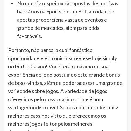
No que diz respeito» «às apostas desportivas
bancários na Sports Pin-up Bet, an odaie de
apostas proporciona vasta de eventos e
grande de mercados, além para odds
favoráveis.
Portanto, não perca la cual fantástica
oportunidade electronic inscreva-se hoje simply
no Pin Up Casino! Você terá o máximo de sua
experiência de jogo possuindo este grande bônus
de boas-vindas, além de poder acessar uma grande
variedade sobre jogos. A variedade de jogos
oferecidos pelo nosso casino online é uma
vantagem indiscutível. Somos considerados um 2
melhores cassinos visto que oferecemos os
melhores jogos feitos pelos melhores