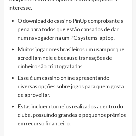
interesse.
O download do cassino PinUp comprobante a
pena para todos que estão cansados de dar
num navegador na um PC systems laptop.
Muitos jogadores brasileiros um usam porque
acreditam nele e because transações de
dinheiro são criptografadas.
Esse é um cassino online apresentando
diversas opções sobre jogos para quem gosta
de aproveitar.
Estas incluem torneios realizados adentro do
clube, possuindo grandes e pequenos prêmios
em recurso financeiro.