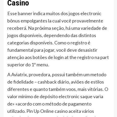
Casino
Esse banner indica muitos dos jogos electronic
bônus empolgantes la cual você provavelmente
receberá. Na próxima seção, há uma variedade de
jogos disponíveis, dependendo das distintos
categorias disponíveis. Como o registro é
fundamental para jogar, você deve desasistir
atenção aos botões de login at the registro na part
superior do 1º menu.
A Aviatrix, provedora, possui também um metodo
de fidelidade – cashback diário, aviões de estilos
diferentes e quanto também voos, mais vitórias. O
valor mínimo de depósito electronic saque varia
de» «acordo com o método de pagamento
utilizado. Pin Up Online casino aceita vários