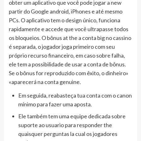
obter um aplicativo que você pode jogar a new
partir do Google android, iPhones e até mesmo
PCs. O aplicativo tem o design único, funciona
rapidamente e accede que você ultrapasse todos
os bloqueios. O bônus at the a conta big no cassino
é separada, o jogador joga primeiro com seu
próprio recurso financeiro, em caso sobre falha,
ele tem a possibilidade de usar a conta de bônus.
Se o bônus for reproduzido com êxito, o dinheiro»
«aparecerá na conta genuine.
Em seguida, reabasteça tua conta com o canon
mínimo para fazer uma aposta.
Ele também tem uma equipe dedicada sobre
suporte ao usuario para responder the
quaisquer perguntas la cual os jogadores