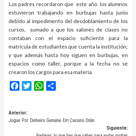
Los padres recordaron que este año los alumnos
estuvieron trabajando en burbujas hasta junio
debido al impedimento del desdoblamiento de los
cursos, sumado a que los salones de clases no
contaban con el espacio suficiente para la
matrícula de estudiantes que cuenta la institución;
y que además hasta hoy siguen en burbujas, en
espacios como taller, porque a la fecha no se
crearon los cargos para esa materia.
Facebook
Twitter
WhatsApp
Compartir
Navegación
Anterior:
Jogue Por Dinheiro Genuine Em Cassino Onlin
de
Siguiente:
entradas
Radares: lo que hay que saber para evitar multas