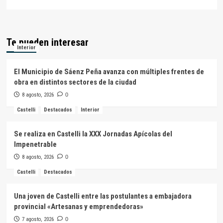
Te pueden interesar
Interior
El Municipio de Sáenz Peña avanza con múltiples frentes de
obra en distintos sectores de la ciudad
8 agosto, 2026
0
Castelli
Destacados
Interior
Se realiza en Castelli la XXX Jornadas Apícolas del
Impenetrable
8 agosto, 2026
0
Castelli
Destacados
Una joven de Castelli entre las postulantes a embajadora
provincial «Artesanas y emprendedoras»
7 agosto, 2026
0