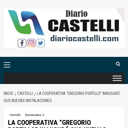
Saltar
al
contenido
Menú
primario
INICIO
CASTELLI
LA COOPERATIVA “GREGORIO PORTILLO” INAUGURÓ
SUS NUEVAS INSTALACIONES
Castelli
Destacados 2
LA COOPERATIVA “GREGORIO