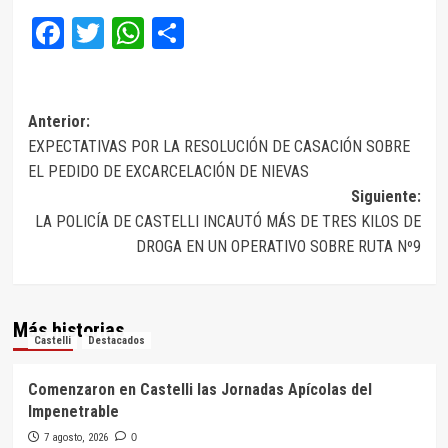
Facebook
Twitter
WhatsApp
Compartir
Navegación
Anterior:
EXPECTATIVAS POR LA RESOLUCIÓN DE CASACIÓN SOBRE
de
EL PEDIDO DE EXCARCELACIÓN DE NIEVAS
entradas
Siguiente:
LA POLICÍA DE CASTELLI INCAUTÓ MÁS DE TRES KILOS DE
DROGA EN UN OPERATIVO SOBRE RUTA Nº9
Más historias
Castelli
Destacados
Comenzaron en Castelli las Jornadas Apícolas del
Impenetrable
7 agosto, 2026
0