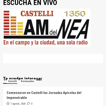
ESCUCHÁ EN VIVO
Te pueden interesar
Castelli
Destacados
Comenzaron en Castelli las Jornadas Apícolas del
Impenetrable
7 agosto, 2026
0