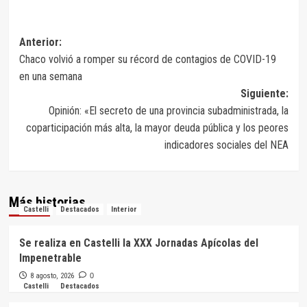
Navegación
Anterior:
Chaco volvió a romper su récord de contagios de COVID-19
de
en una semana
entradas
Siguiente:
Opinión: «El secreto de una provincia subadministrada, la
coparticipación más alta, la mayor deuda pública y los peores
indicadores sociales del NEA
Más historias
Castelli
Destacados
Interior
Se realiza en Castelli la XXX Jornadas Apícolas del
Impenetrable
8 agosto, 2026
0
Castelli
Destacados