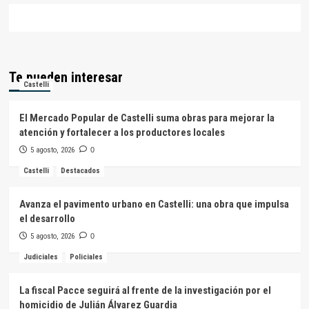
Te pueden interesar
Castelli
El Mercado Popular de Castelli suma obras para mejorar la
atención y fortalecer a los productores locales
5 agosto, 2026
0
Castelli
Destacados
Avanza el pavimento urbano en Castelli: una obra que impulsa
el desarrollo
5 agosto, 2026
0
Judiciales
Policiales
La fiscal Pacce seguirá al frente de la investigación por el
homicidio de Julián Álvarez Guardia