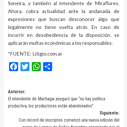
Soneira, y también al intendente de Miraflores.
Ahora, cobra actualidad ante la andanada de
expresiones que buscan desconocer algo que
legalmente no tiene vuelta atrás. En caso de
incurrir en desobediencia de la disposición, se
aplicarán multas económicas a los responsables.
*FUENTE: Litigio.com.ar
Facebook
Twitter
WhatsApp
Compartir
Navegación
Anterior:
El intendente de Machagai aseguró que “no hay política
de
productiva, los productores están abandonados”
entradas
Siguiente:
Con récord de inscriptos comenzó una nueva edición del