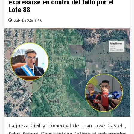
expresarse en contra del fallo por el
Lote 88
8 abril, 2026
0
La jueza Civil y Comercial de Juan José Castelli,
Selva Sandra Gaynecotche, intimó al gobernador