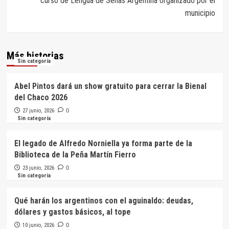
curso de Lengua de Señas Argentina organizado por el
municipio
Más historias
Sin categoría
Abel Pintos dará un show gratuito para cerrar la Bienal
del Chaco 2026
27 junio, 2026
0
Sin categoría
El legado de Alfredo Norniella ya forma parte de la
Biblioteca de la Peña Martín Fierro
23 junio, 2026
0
Sin categoría
Qué harán los argentinos con el aguinaldo: deudas,
dólares y gastos básicos, al tope
10 junio, 2026
0