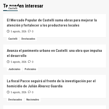
Te pueden interesar
Castelli
El Mercado Popular de Castelli suma obras para mejorar la
atención y fortalecer a los productores locales
5 agosto, 2026
0
Castelli
Destacados
Avanza el pavimento urbano en Castelli: una obra que impulsa
el desarrollo
5 agosto, 2026
0
Judiciales
Policiales
La fiscal Pacce seguirá al frente de la investigación por el
homicidio de Julián Álvarez Guardia
5 agosto, 2026
0
Destacados
Nacionales