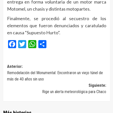
entrega en forma voluntaria de un motor marca
Motomel, un chasis y distintas motopartes.
Finalmente, se procedió al secuestro de los
elementos que fueron denunciados y caratulado
en causa “Supuesto Hurto”.
Facebook
Twitter
WhatsApp
Compartir
Navegación
Anterior:
Remodelación del Monumental: Encontraron un viejo túnel de
de
más de 40 años sin uso
entradas
Siguiente:
Rige un alerta meteorológica para Chaco
Más historias